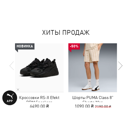
ХИТЫ ПРОДАЖ
НОВИНКА
-50%
НОВ
Кроссовки RS-X Efekt
Шорты PUMA Class 8"
С
PRM Sneakers
Shorts Men
6490,00 ₴
1090,00 ₴
2190,00 ₴