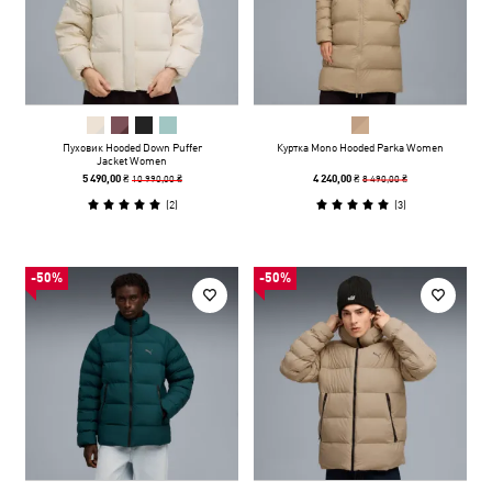
Пуховик Hooded Down Puffer
Куртка Mono Hooded Parka Women
Jacket Women
10 990,00 ₴
8 490,00 ₴
5 490,00 ₴
4 240,00 ₴
(
2
)
(
3
)
-50%
-50%