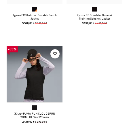
Куртка FC Shakhtar Donetsk Bench
Куртка FC Shakhtar Donetsk
Jacket
Training Softshell Jacket
7 990,00 ₴
6 490,00 ₴
5 590,00 ₴
3 240,00 ₴
-53%
Жилет PUMA RUN CLOUDSPUN
WRMLBL Vest Women
5 290,00 ₴
2 490,00 ₴