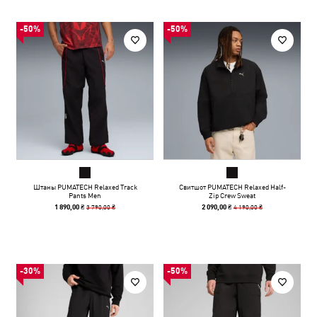
-50%
-50%
Штаны PUMATECH Relaxed Track
Свитшот PUMATECH Relaxed Half-
Pants Men
Zip Crew Sweat
3 790,00 ₴
4 190,00 ₴
1 890,00 ₴
2 090,00 ₴
-30%
-50%