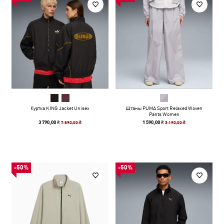
Куртка KING Jacket Unisex
Штаны PUMA Sport Relaxed Woven
Pants Women
7 590,00 ₴
3 190,00 ₴
3 790,00 ₴
1 590,00 ₴
-50%
-50%