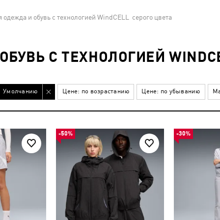
 одежда и обувь с технологией WindCELL серого цвета
ОБУВЬ С ТЕХНОЛОГИЕЙ WINDC
Умолчанию
Цене: по возрастанию
Цене: по убыванию
Ма
-50%
-30%