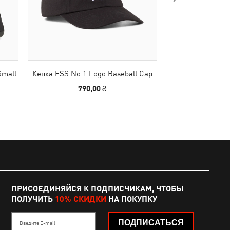
Small
Кепка ESS No.1 Logo Baseball Cap
Женское нижн
WOMEN BRAZI
790,00 ₴
499,00 
ПРИСОЕДИНЯЙСЯ К ПОДПИСЧИКАМ, ЧТОБЫ
ПОЛУЧИТЬ
10% СКИДКИ
НА ПОКУПКУ
ПОДПИСАТЬСЯ
Введите E-mail