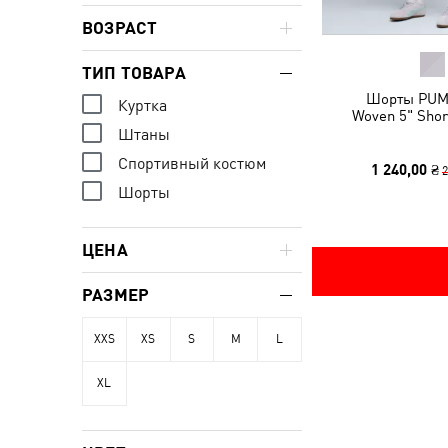
ВОЗРАСТ
ТИП ТОВАРА
Шорты PUM
Куртка
Woven 5" Sho
Штаны
Спортивный костюм
1 240,00 ₴
2
Шорты
ЦЕНА
РАЗМЕР
XXS
XS
S
M
L
XL