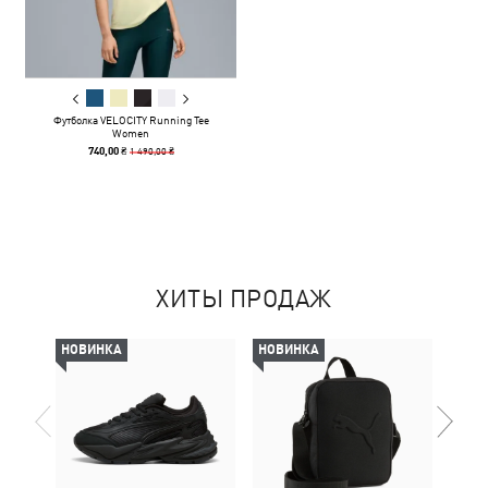
Футболка VELOCITY Running Tee
Women
1 490,00 ₴
740,00 ₴
ХИТЫ ПРОДАЖ
НОВИНКА
НОВИНКА
НОВ