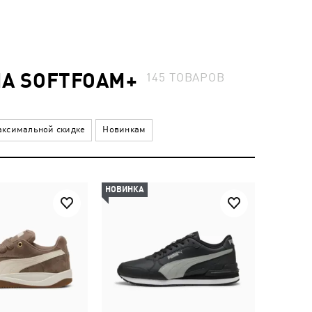
MA SOFTFOAM+
145
ТОВАРОВ
ксимальной скидке
Новинкам
НОВИНКА