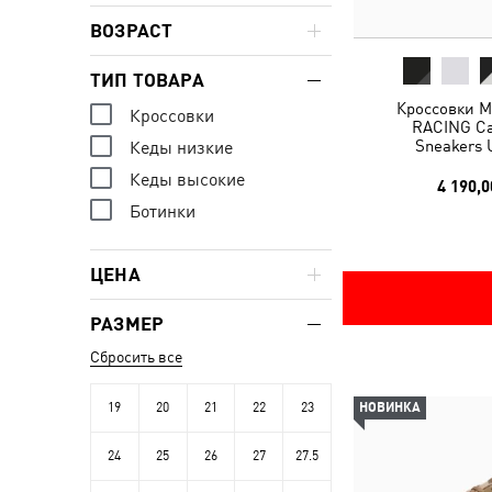
ВОЗРАСТ
ТИП ТОВАРА
Кроссовки 
Кроссовки
RACING Cav
Sneakers 
Кеды низкие
Кеды высокие
4 190,0
Ботинки
ЦЕНА
РАЗМЕР
Сбросить все
19
20
21
22
23
НОВИНКА
24
25
26
27
27.5