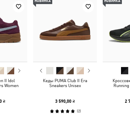
НОВИНКА
НОВИНКА
 II Idol
Кеды PUMA Club II Era
Кроссовк
rs Women
Sneakers Unisex
Running
0 ₴
3 590,00 ₴
2 
(
2
)