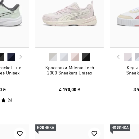
ocket Lite
Кроссовки Milenio Tech
Кеды 
es Unisex
2000 Sneakers Unisex
Sneak
0 ₴
4 190,00 ₴
3 
(
5
)
НОВИНКА
НОВИНКА