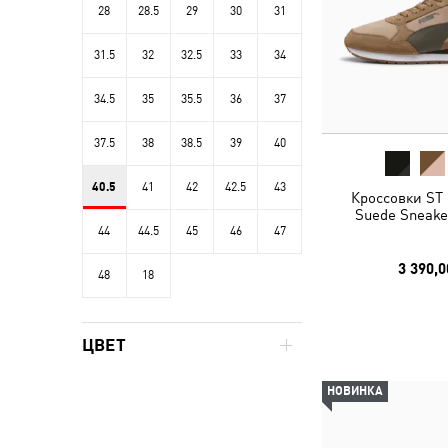
28
28.5
29
30
31
31.5
32
32.5
33
34
34.5
35
35.5
36
37
37.5
38
38.5
39
40
40.5
41
42
42.5
43
Кроссовки ST 
Suede Sneake
44
44.5
45
46
47
3 390,0
48
18
ЦВЕТ
НОВИНКА