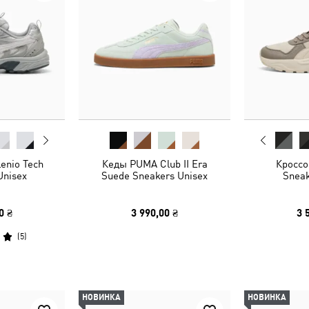
enio Tech
Кеды PUMA Club II Era
Кроссов
Unisex
Suede Sneakers Unisex
Sneak
0 ₴
3 990,00 ₴
3 
(
5
)
НОВИНКА
НОВИНКА