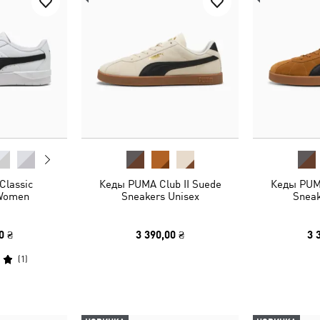
Classic
Кеды PUMA Club II Suede
Кеды PUMA
 Women
Sneakers Unisex
Sneak
0 ₴
3 390,00 ₴
3 
(
1
)