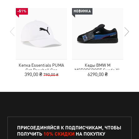
-51%
НОВИНКА
НОВ
Кепка Essentials PUMA
Кеды BMW M
Кед
Cat Baseball Cap
MOTORSPORT Suede XL
390,00 ₴
6290,00 ₴
790,00 ₴
Sneakers Unisex
ПРИСОЕДИНЯЙСЯ К ПОДПИСЧИКАМ, ЧТОБЫ
ПОЛУЧИТЬ
10% СКИДКИ
НА ПОКУПКУ