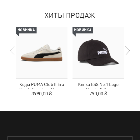
ХИТЫ ПРОДАЖ
НОВИНКА
НОВИНКА
НОВ
Кеды PUMA Club II Era
Кепка ESS No.1 Logo
Кро
Suede Sneakers Unisex
Baseball Cap
3990,00 ₴
790,00 ₴