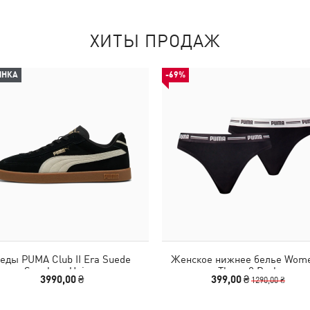
ХИТЫ ПРОДАЖ
ИНКА
-69%
еды PUMA Club II Era Suede
Женское нижнее белье Wome
Sneakers Unisex
Thong 2 Pack
3990,00 ₴
399,00 ₴
1290,00 ₴