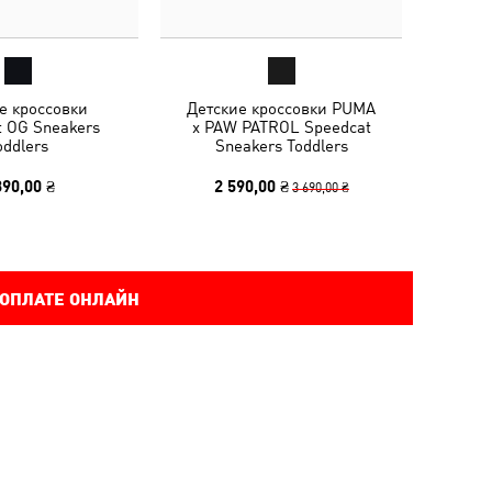
е кроссовки
Детские кроссовки PUMA
t OG Sneakers
x PAW PATROL Speedcat
oddlers
Sneakers Toddlers
390,00 ₴
2 590,00 ₴
3 690,00 ₴
 ОПЛАТЕ ОНЛАЙН