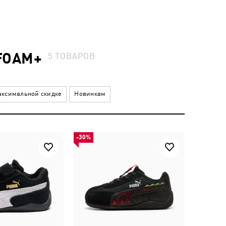
FOAM+
5
ТОВАРОВ
ксимальной скидке
Новинкам
-30%