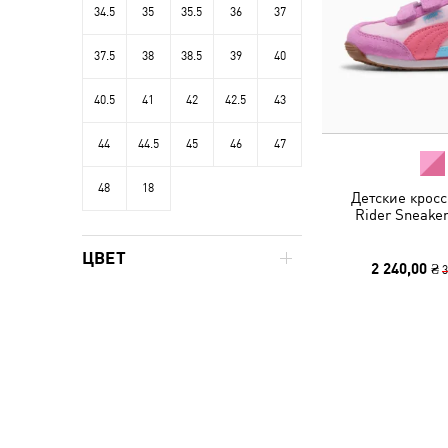
34.5
35
35.5
36
37
37.5
38
38.5
39
40
40.5
41
42
42.5
43
44
44.5
45
46
47
48
18
Детские кросс
Rider Sneaker
ЦВЕТ
2 240,00 ₴
3