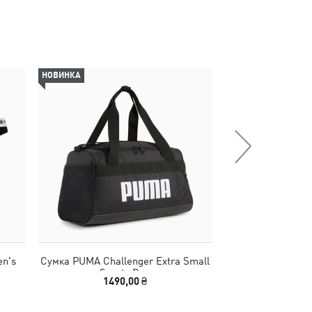
НОВИНКА
НОВИНКА
n's
Сумка PUMA Challenger Extra Small
Кепка PREMIU
Sports Bag
Baseb
1490,00 ₴
1390