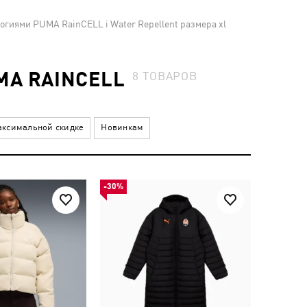
гиями PUMA RainCELL і Water Repellent размера xl
MA RAINCELL
8
ТОВАРОВ
ксимальной скидке
Новинкам
-30%