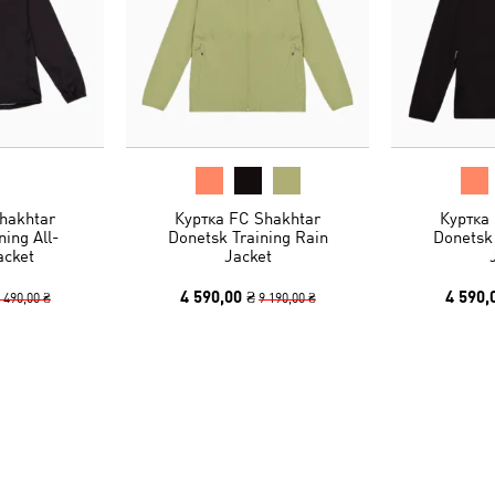
hakhtar
Куртка FC Shakhtar
Куртка
ning All-
Donetsk Training Rain
Donetsk 
acket
Jacket
4 590,00 ₴
4 590,
 490,00 ₴
9 190,00 ₴