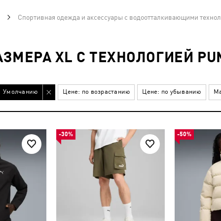
Спортивная одежда и аксессуары с водоотталкивающими техноло
ЗМЕРА XL С ТЕХНОЛОГИЕЙ PU
Умолчанию
Цене: по возрастанию
Цене: по убыванию
Ма
-30%
-50%