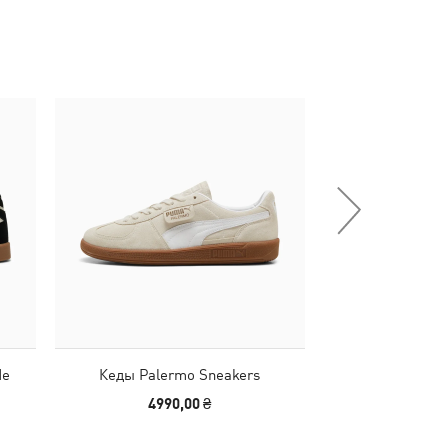
-30%
de
Кеды Palermo Sneakers
Кепка Melo
4990,00 ₴
1390,00