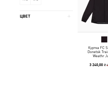
ЦВЕТ
Куртка FC S
Donetsk Trai
Weathr J
3 240,00 ₴
6