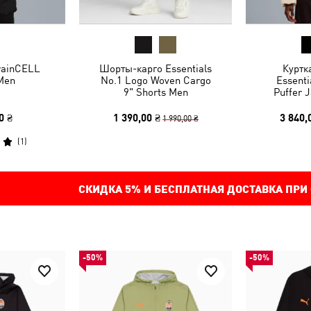
rainCELL
Шорты-карго Essentials
Куртк
Men
No.1 Logo Woven Cargo
Essenti
9" Shorts Men
Puffer 
0 ₴
1 390,00 ₴
3 840,
1 990,00 ₴
(
1
)
СКИДКА
5%
И БЕСПЛАТНАЯ ДОСТАВКА ПРИ
-50%
-50%