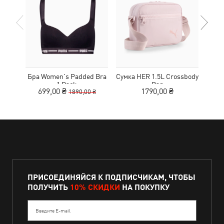
Бра Women's Padded Bra
Сумка HER 1.5L Crossbody
Кед
1 Pack
Bag
Sue
699,00 ₴
1790,00 ₴
1890,00 ₴
ПРИСОЕДИНЯЙСЯ К ПОДПИСЧИКАМ, ЧТОБЫ
ПОЛУЧИТЬ
10% СКИДКИ
НА ПОКУПКУ
Введите E-mail