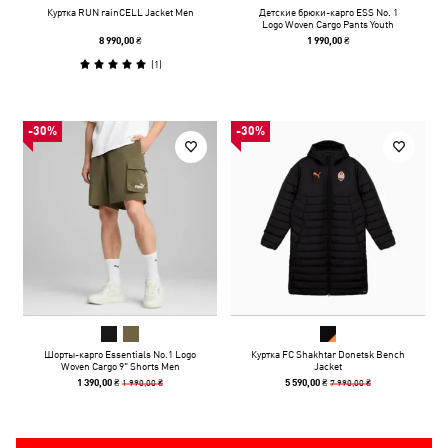
Куртка RUN rainCELL Jacket Men
Детские брюки-карго ESS No. 1
Logo Woven Cargo Pants Youth
8 990,00 ₴
1 990,00 ₴
(
1
)
-30%
-30%
Шорты-карго Essentials No.1 Logo
Куртка FC Shakhtar Donetsk Bench
Woven Cargo 9" Shorts Men
Jacket
1 990,00 ₴
7 990,00 ₴
1 390,00 ₴
5 590,00 ₴