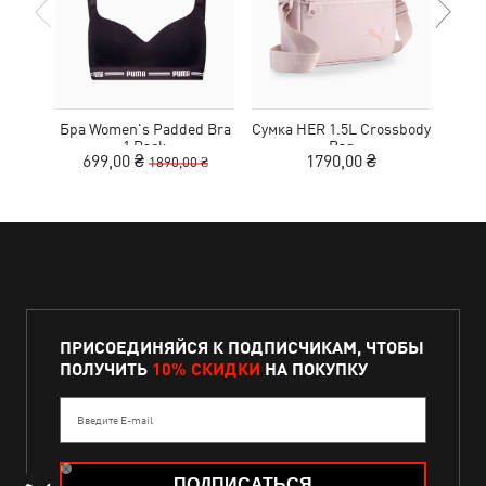
Бра Women's Padded Bra
Сумка HER 1.5L Crossbody
Кед
1 Pack
Bag
Sue
699,00 ₴
1790,00 ₴
1890,00 ₴
ПРИСОЕДИНЯЙСЯ К ПОДПИСЧИКАМ, ЧТОБЫ
ПОЛУЧИТЬ
10% СКИДКИ
НА ПОКУПКУ
Введите E-mail
ПОДПИСАТЬСЯ