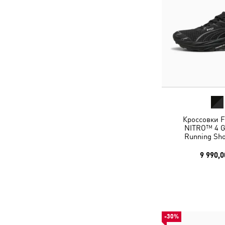
Кроссовки F
NITRO™ 4 GT
Running Sh
9 990,0
-30%