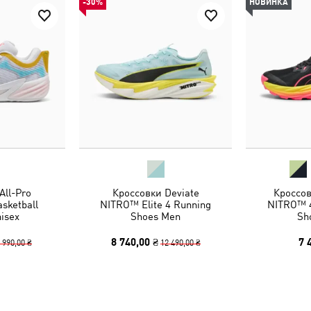
-30%
НОВИНКА
All-Pro
Кроссовки Deviate
Кроссов
sketball
NITRO™ Elite 4 Running
NITRO™ 4
isex
Shoes Men
Sh
8 740,00 ₴
7 
 990,00 ₴
12 490,00 ₴