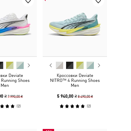
вки Deviate
Кроссовки Deviate
 Running Shoes
NITRO™ 4 Running Shoes
Men
Men
00 ₴
5 940,00 ₴
7 990,00 ₴
8 490,00 ₴
(
2
)
(
2
)