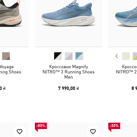
Voyage
Кроссовки Magnify
Кроссо
ing Shoes
NITRO™ 3 Running Shoes
NITRO™ 2
Men
0 ₴
7 990,00 ₴
8 
-50%
-30%