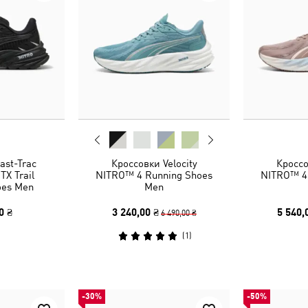
ast-Trac
Кроссовки Velocity
Кроссо
X Trail
NITRO™ 4 Running Shoes
NITRO™ 4
oes Men
Men
0 ₴
3 240,00 ₴
5 540,
6 490,00 ₴
(
1
)
-30%
-50%