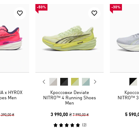
-50%
-30%
A x HYROX
Кроссовки Deviate
Кроссо
hoes Men
NITRO™ 4 Running Shoes
NITRO™ 3
Men
3 990,00 ₴
5 590,
 390,00 ₴
7 990,00 ₴
(
2
)