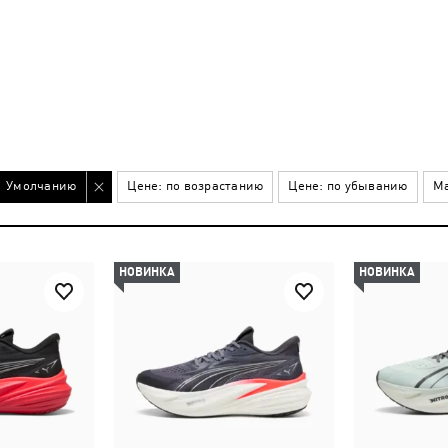
Умолчанию
Цене: по возрастанию
Цене: по убыванию
Ма
НОВИНКА
НОВИНКА