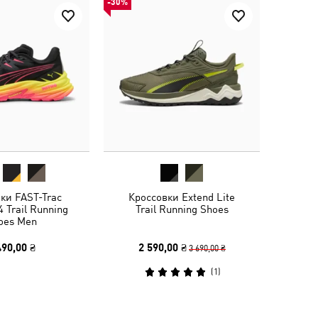
-30%
ки FAST-Trac
Кроссовки Extend Lite
 Trail Running
Trail Running Shoes
oes Men
490,00 ₴
2 590,00 ₴
3 690,00 ₴
(
1
)