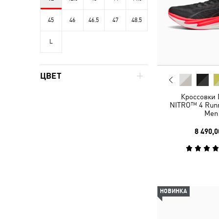
45
46
46.5
47
48.5
L
ЦВЕТ
Кроссовки 
NITRO™ 4 Runn
Men
8 490,0
НОВИНКА