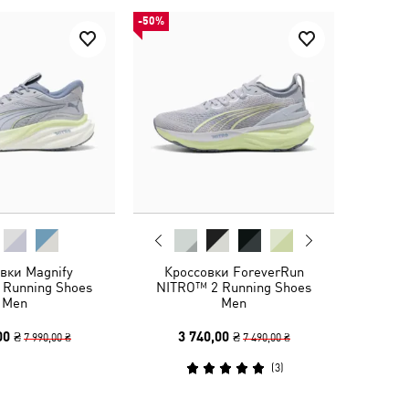
-50%
вки Magnify
Кроссовки ForeverRun
 Running Shoes
NITRO™ 2 Running Shoes
Men
Men
00 ₴
3 740,00 ₴
7 990,00 ₴
7 490,00 ₴
(
3
)