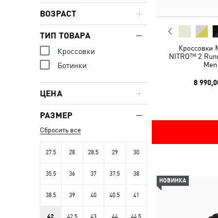
ВОЗРАСТ
ТИП ТОВАРА
Кроссовки
Кроссовки
NITRO™ 2 Runn
Men
Ботинки
8 990,0
ЦЕНА
РАЗМЕР
Сбросить все
27.5
28
28.5
29
30
35.5
36
37
37.5
38
НОВИНКА
38.5
39
40
40.5
41
42
42.5
43
44
44.5