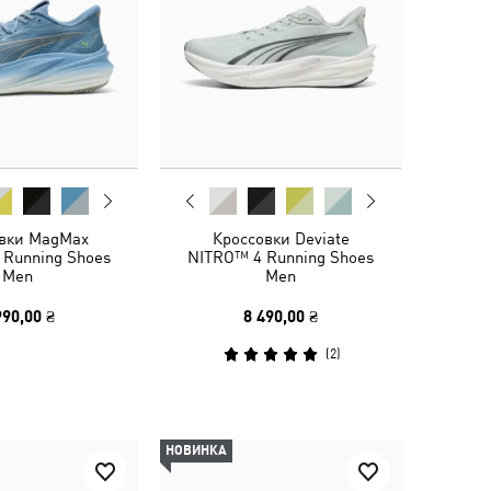
вки MagMax
Кроссовки Deviate
 Running Shoes
NITRO™ 4 Running Shoes
Men
Men
990,00 ₴
8 490,00 ₴
(
2
)
НОВИНКА