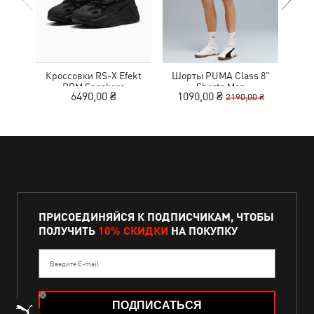
Кроссовки RS-X Efekt
Шорты PUMA Class 8"
Сум
PRM Sneakers
Shorts Men
Ext
6490,00 ₴
1090,00 ₴
2190,00 ₴
ПРИСОЕДИНЯЙСЯ К ПОДПИСЧИКАМ, ЧТОБЫ
ПОЛУЧИТЬ
10% СКИДКИ
НА ПОКУПКУ
Введите E-mail
ПОДПИСАТЬСЯ