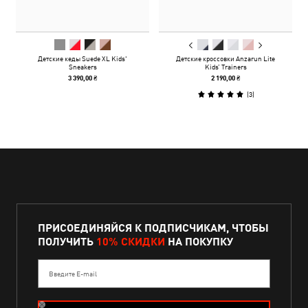
Детские кеды Suede XL Kids'
Детские кроссовки Anzarun Lite
Sneakers
Kids’ Trainers
3 390,00 ₴
2 190,00 ₴
(
3
)
ПРИСОЕДИНЯЙСЯ К ПОДПИСЧИКАМ, ЧТОБЫ
ПОЛУЧИТЬ
10% СКИДКИ
НА ПОКУПКУ
Введите E-mail