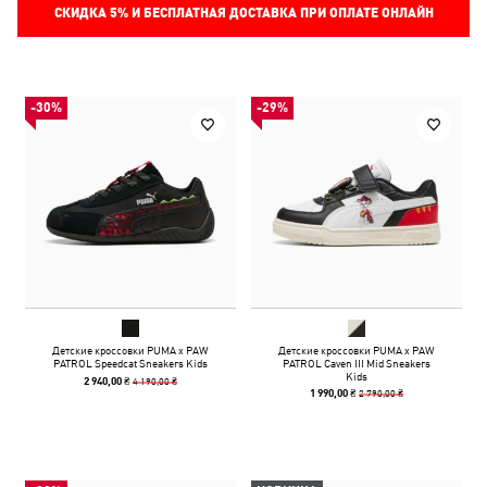
СКИДКА
5%
И БЕСПЛАТНАЯ ДОСТАВКА ПРИ ОПЛАТЕ ОНЛАЙН
-30%
-29%
Детские кроссовки PUMA x PAW
Детские кроссовки PUMA x PAW
PATROL Speedcat Sneakers Kids
PATROL Caven III Mid Sneakers
Kids
4 190,00 ₴
2 940,00 ₴
2 790,00 ₴
1 990,00 ₴