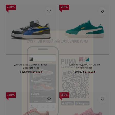
-50%
-50%
ЗУСТРІЧАЙ ОФІЦІЙНИЙ ЗАСТОСУНОК PUMA
PUMA
APP
Детские кеды Caven III Block
Детские кеды PUMA Club II
ЗАГРУЖАЙ УЖЕ СЕЙЧАС
Sneakers Kids
Sneakers Kids
2 390,00 ₴
2 190,00 ₴
1 190,00 ₴
1 090,00 ₴
-50%
-50%