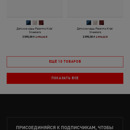
Детские кеды Palermo Kids'
Детские кеды Palermo Kids'
Sneakers
Sneakers
2 990,00 ₴
2 990,00 ₴
2 090,00 ₴
2 090,00 ₴
ЕЩЁ 10 ТОВАРОВ
ПОКАЗАТЬ ВСЕ
ПРИСОЕДИНЯЙСЯ К ПОДПИСЧИКАМ, ЧТОБЫ