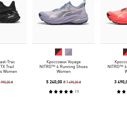
ast-Trac
Кроссовки Voyage
Кросс
X Trail
NITRO™ 4 Running Shoes
NITRO™ 4
es Women
Women
5 240,00 ₴
3 490,
 990,00 ₴
7 490,00 ₴
(
1
)