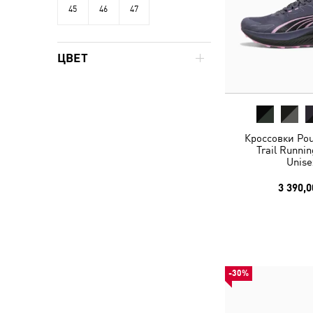
45
46
47
ЦВЕТ
Кроссовки Pou
Trail Runni
Unise
3 390,0
-30%