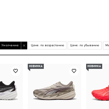
Умолчанию
Цене: по возрастанию
Цене: по убыванию
Ма
НОВИНКА
НОВИНКА