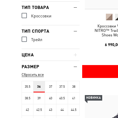
ТИП ТОВАРА
Кроссовки
Кроссовки V
NITRO™ Trail
ТИП СПОРТА
Shoes W
Трейл
6 990,0
ЦЕНА
РАЗМЕР
Сбросить все
35.5
36
37
37.5
38
НОВИНКА
38.5
39
40
40.5
41
42
42.5
43
44
44.5