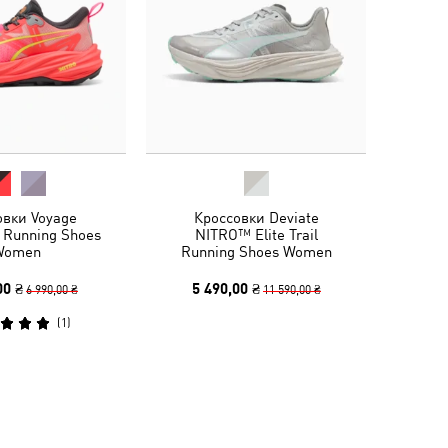
овки Voyage
Кроссовки Deviate
 Running Shoes
NITRO™ Elite Trail
Women
Running Shoes Women
00 ₴
5 490,00 ₴
6 990,00 ₴
11 590,00 ₴
(
1
)