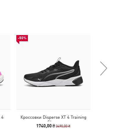
-50%
-50%
 4
Кроссовки Disperse XT 4 Training
Кепка BMW 
Shoes
Baseb
1740,00 ₴
990,00 
3490,00 ₴