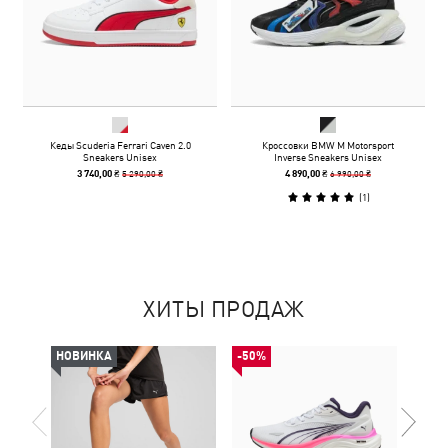
Кеды Scuderia Ferrari Caven 2.0
Кроссовки BMW M Motorsport
Sneakers Unisex
Inverse Sneakers Unisex
5 290,00 ₴
6 990,00 ₴
3 740,00 ₴
4 890,00 ₴
(
1
)
ХИТЫ ПРОДАЖ
НОВИНКА
-50%
НОВ