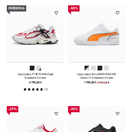
НОВИНКА
-50%
Кроссовки F1® PUMA Fade
Кроссовки McLAREN RACING
Sneakers Unisex
Caven III Sneakers Unisex
3 990,00 ₴
6 790,00 ₴
1 990,00 ₴
(
1
)
-29%
-30%