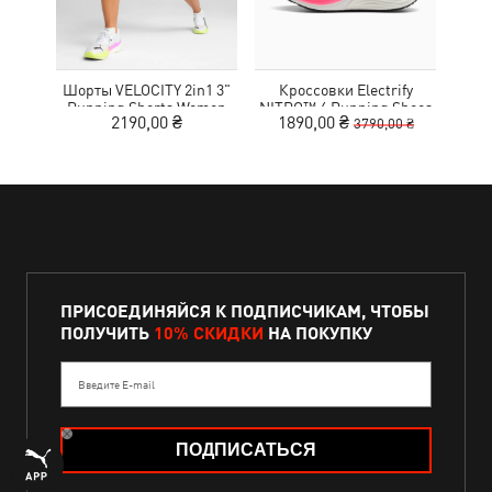
Шорты VELOCITY 2in1 3"
Кроссовки Electrify
Футб
Running Shorts Women
NITRO™ 4 Running Shoes
Aero
2190,00 ₴
1890,00 ₴
3790,00 ₴
Youth
ПРИСОЕДИНЯЙСЯ К ПОДПИСЧИКАМ, ЧТОБЫ
ПОЛУЧИТЬ
10% СКИДКИ
НА ПОКУПКУ
Введите E-mail
ПОДПИСАТЬСЯ