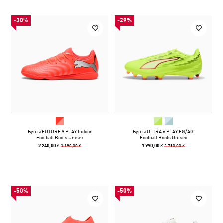
-30%
-29%
Бутсы FUTURE 9 PLAY Indoor
Бутсы ULTRA 6 PLAY FG/AG
Football Boots Unisex
Football Boots Unisex
3 190,00 ₴
2 790,00 ₴
2 240,00 ₴
1 990,00 ₴
-50%
-50%