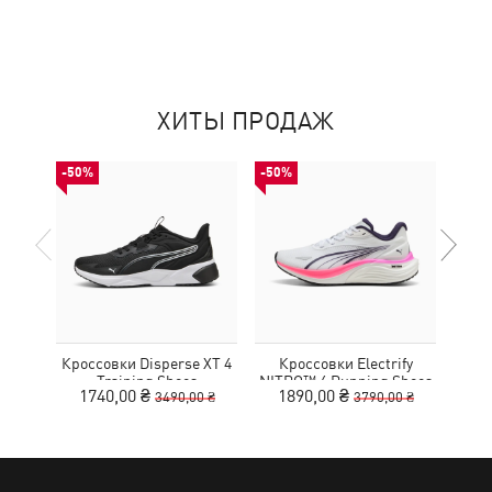
ХИТЫ ПРОДАЖ
-50%
-50%
НОВ
Кроссовки Disperse XT 4
Кроссовки Electrify
Training Shoes
NITRO™ 4 Running Shoes
MOT
1740,00 ₴
1890,00 ₴
3490,00 ₴
3790,00 ₴
Youth