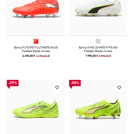
Бутсы FUTURE 9 ULTIMATE MxSG
Бутсы KING 20 MATCH FG/AG
Football Boots Unisex
Football Boots Unisex
12 990,00 ₴
3 990,00 ₴
6 490,00 ₴
1 990,00 ₴
-29%
-50%