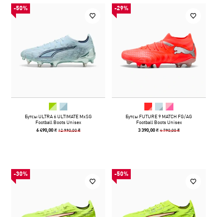
-50%
-29%
Бутсы ULTRA 6 ULTIMATE MxSG
Бутсы FUTURE 9 MATCH FG/AG
Football Boots Unisex
Football Boots Unisex
12 990,00 ₴
4 790,00 ₴
6 490,00 ₴
3 390,00 ₴
-30%
-50%