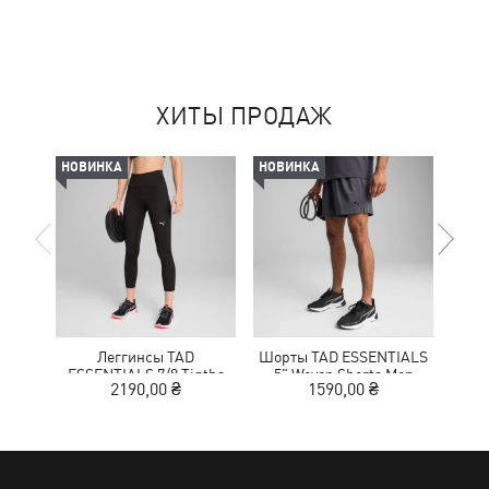
ХИТЫ ПРОДАЖ
НОВИНКА
НОВИНКА
-50%
Леггинсы TAD
Шорты TAD ESSENTIALS
Кр
ESSENTIALS 7/8 Tigths
5" Woven Shorts Men
NITR
2190,00 ₴
1590,00 ₴
1
Women