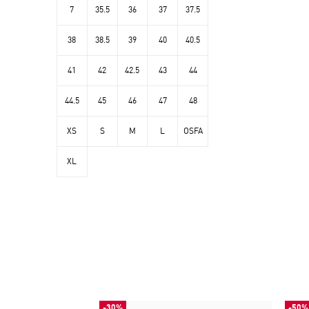
7
35.5
36
37
37.5
38
38.5
39
40
40.5
41
42
42.5
43
44
44.5
45
46
47
48
XS
S
M
L
OSFA
XL
-30%
-50%