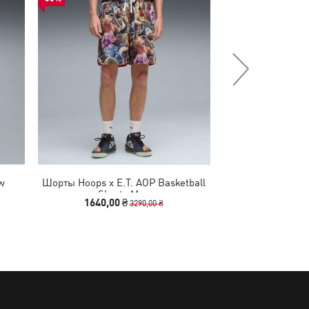
w
Шорты Hoops x E.T. AOP Basketball
Футболка What 
Shorts Men
Oversize
1640,00 ₴
990,00 
3290,00 ₴