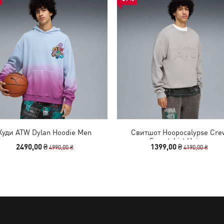
Худи ATW Dylan Hoodie Men
Свитшот Hoopocalypse Cre
Sweatshirt Unisex
2490,00 ₴
1399,00 ₴
4990,00 ₴
4190,00 ₴