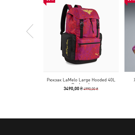
Рюкзак LaMelo Large Hooded 40L
Backpack
3490,00 ₴
4990,00 ₴