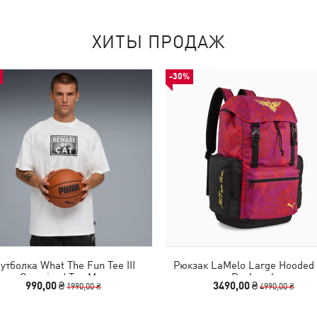
ХИТЫ ПРОДАЖ
-30%
утболка What The Fun Tee III
Рюкзак LaMelo Large Hooded
Oversized Tee Men
Backpack
990,00 ₴
3490,00 ₴
1990,00 ₴
4990,00 ₴