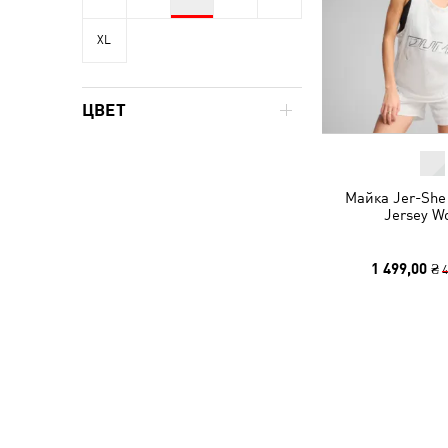
XL
ЦВЕТ
Майка Jer-She 
Jersey 
1 499,00 ₴
4