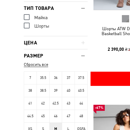
ТИП ТОВАРА
Майка
Шорты
Шорты ATW Dy
Basketball Sho
ЦЕНА
2 390,00 ₴
3
РАЗМЕР
Сбросить все
7
35.5
36
37
37.5
38
38.5
39
40
40.5
41
42
42.5
43
44
-67%
44.5
45
46
47
48
XS
S
M
L
OSFA