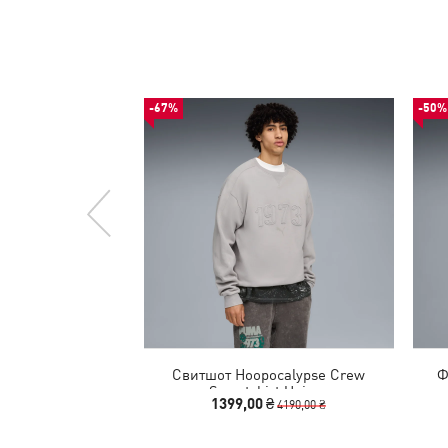
-67%
-50%
Свитшот Hoopocalypse Crew
Ф
Sweatshirt Unisex
1399,00 ₴
4190,00 ₴