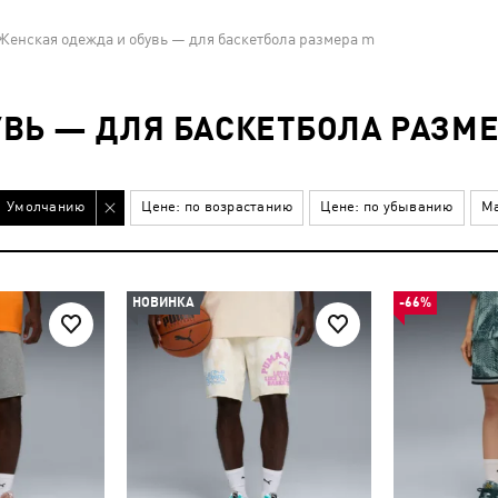
Женская одежда и обувь — для баскетбола размера m
ВЬ — ДЛЯ БАСКЕТБОЛА РАЗМЕ
Умолчанию
Цене: по возрастанию
Цене: по убыванию
Ма
НОВИНКА
-66%