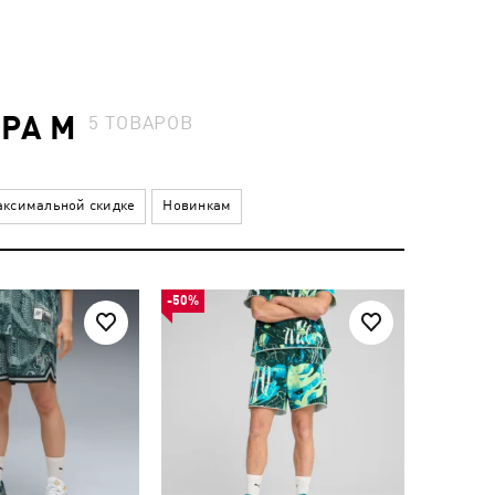
РА M
5
ТОВАРОВ
ксимальной скидке
Новинкам
-50%