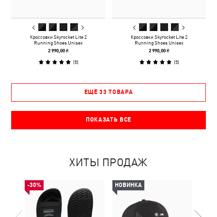
Кроссовки Skyrocket Lite 2
Кроссовки Skyrocket Lite 2
Running Shoes Unisex
Running Shoes Unisex
2 990,00 ₴
2 990,00 ₴
(
5
)
(
5
)
ЕЩЁ 33 ТОВАРА
ПОКАЗАТЬ ВСЕ
ХИТЫ ПРОДАЖ
-30%
НОВИНКА
НОВ