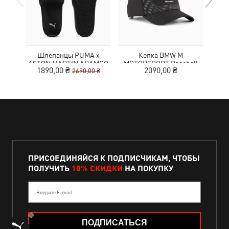
Шлепанцы PUMA x
Кепка BMW M
Рюк
ASTON MARTIN ARAMCO
MOTORSPORT Baseball
MA
1890,00 ₴
2090,00 ₴
2690,00 ₴
F1® TEAM Leadcat
Cap
TE
Sandals Unisex
ПРИСОЕДИНЯЙСЯ К ПОДПИСЧИКАМ, ЧТОБЫ
ПОЛУЧИТЬ
10% СКИДКИ
НА ПОКУПКУ
Введите E-mail
ПОДПИСАТЬСЯ