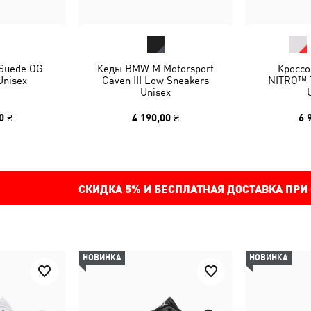
 Suede OG
Кеды BMW M Motorsport
Кроссо
Unisex
Caven III Low Sneakers
NITRO™ T
Unisex
0 ₴
4 190,00 ₴
6 
СКИДКА
5%
И БЕСПЛАТНАЯ ДОСТАВКА ПРИ
НОВИНКА
НОВИНКА