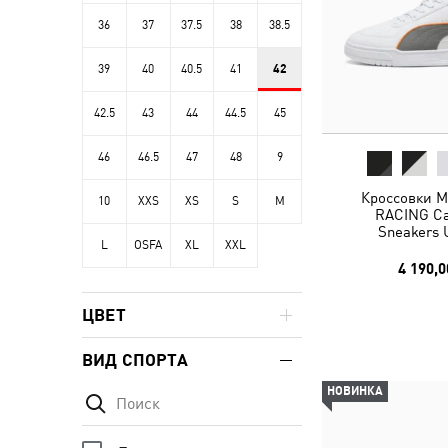
36
37
37.5
38
38.5
39
40
40.5
41
42
42.5
43
44
44.5
45
46
46.5
47
48
9
Кроссовки 
10
XXS
XS
S
M
RACING Cav
Sneakers 
L
OSFA
XL
XXL
4 190,0
ЦВЕТ
ВИД СПОРТА
НОВИНКА