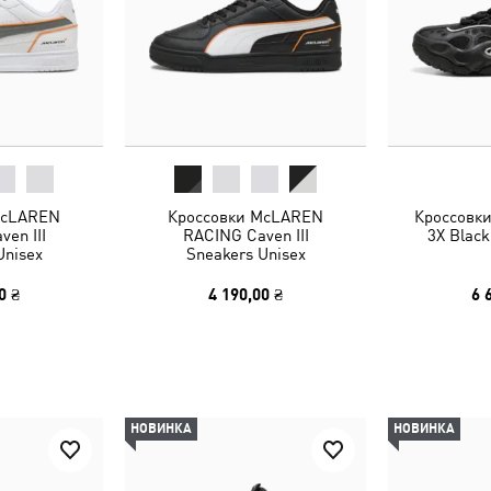
McLAREN
Кроссовки McLAREN
Кроссовк
en III
RACING Caven III
3X Black
Unisex
Sneakers Unisex
0 ₴
4 190,00 ₴
6 
НОВИНКА
НОВИНКА