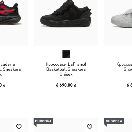
cuderia
Кроссовки LaFrancé
Кроссо
ic Sneakers
Basketball Sneakers
Sho
x
Unisex
0 ₴
6 690,00 ₴
6 
НОВИНКА
НОВИНКА