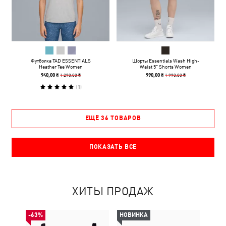
Футболка TAD ESSENTIALS
Шорты Essentials Wash High-
Heather Tee Women
Waist 5" Shorts Women
1 290,00 ₴
1 990,00 ₴
940,00 ₴
990,00 ₴
(
1
)
ЕЩЁ 36 ТОВАРОВ
ПОКАЗАТЬ ВСЕ
ХИТЫ ПРОДАЖ
-63%
НОВИНКА
НОВ