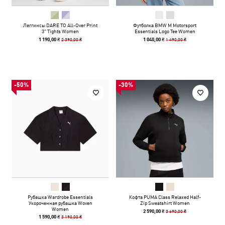
Леггинсы DARE TO All-Over Print
Футболка BMW M Motorsport
3" Tights Women
Essentials Logo Tee Women
2 390,00 ₴
1 490,00 ₴
1 190,00 ₴
1 040,00 ₴
-50%
-30%
Рубашка Wardrobe Essentials
Кофта PUMA Class Relaxed Half-
Укороченная рубашка Woven
Zip Sweatshirt Women
Women
3 690,00 ₴
2 590,00 ₴
3 190,00 ₴
1 590,00 ₴