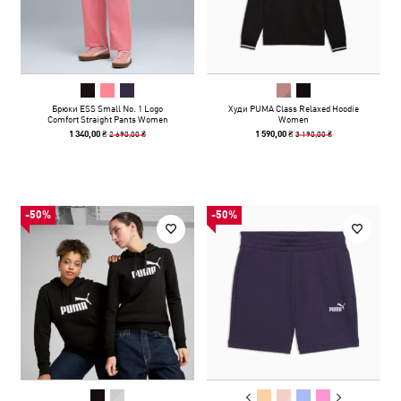
Брюки ESS Small No. 1 Logo
Худи PUMA Class Relaxed Hoodie
Comfort Straight Pants Women
Women
2 690,00 ₴
3 190,00 ₴
1 340,00 ₴
1 590,00 ₴
-50%
-50%