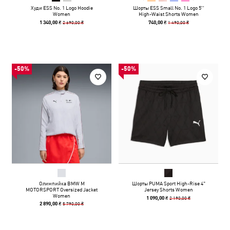
Худи ESS No. 1 Logo Hoodie
Шорты ESS Small No. 1 Logo 5''
Women
High-Waist Shorts Women
2 690,00 ₴
1 490,00 ₴
1 340,00 ₴
740,00 ₴
-50%
-50%
Олимпийка BMW M
Шорты PUMA Sport High-Rise 4"
MOTORSPORT Oversized Jacket
Jersey Shorts Women
Women
2 190,00 ₴
1 090,00 ₴
5 790,00 ₴
2 890,00 ₴