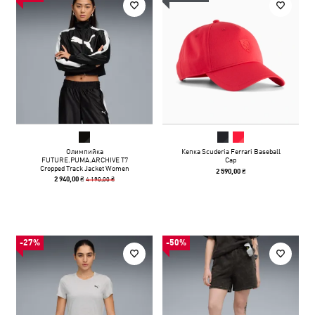
Олимпийка
Кепка Scuderia Ferrari Baseball
FUTURE.PUMA.ARCHIVE T7
Cap
Cropped Track Jacket Women
2 590,00 ₴
4 190,00 ₴
2 940,00 ₴
-27%
-50%