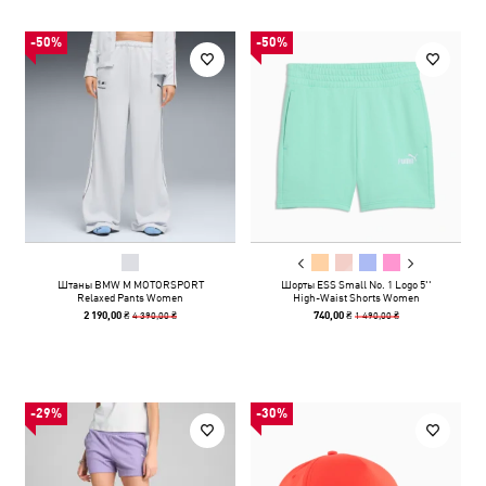
-50%
-50%
Штаны BMW M MOTORSPORT
Шорты ESS Small No. 1 Logo 5''
Relaxed Pants Women
High-Waist Shorts Women
4 390,00 ₴
1 490,00 ₴
2 190,00 ₴
740,00 ₴
-29%
-30%