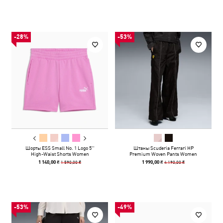
-28%
-53%
Шорты ESS Small No. 1 Logo 5''
Штаны Scuderia Ferrari HP
High-Waist Shorts Women
Premium Woven Pants Women
1 590,00 ₴
4 190,00 ₴
1 140,00 ₴
1 990,00 ₴
-53%
-49%