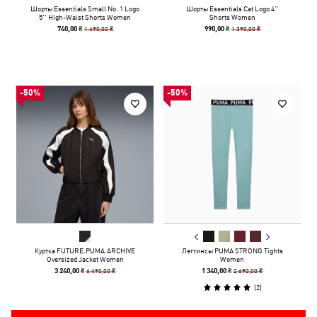
Шорты Essentials Small No. 1 Logo
Шорты Essentials Cat Logo 4’’
5'' High-Waist Shorts Women
Shorts Women
1 490,00 ₴
1 390,00 ₴
740,00 ₴
990,00 ₴
-50%
-50%
Куртка FUTURE.PUMA.ARCHIVE
Леггинсы PUMA STRONG Tights
Oversized Jacket Women
Women
6 490,00 ₴
2 690,00 ₴
3 240,00 ₴
1 340,00 ₴
(
2
)