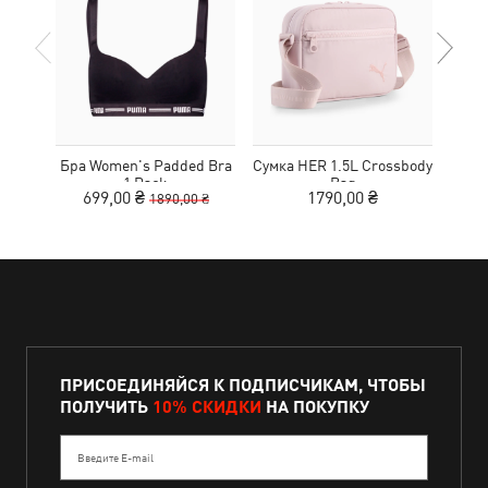
Бра Women's Padded Bra
Сумка HER 1.5L Crossbody
Кед
1 Pack
Bag
Sue
699,00 ₴
1790,00 ₴
1890,00 ₴
ПРИСОЕДИНЯЙСЯ К ПОДПИСЧИКАМ, ЧТОБЫ
ПОЛУЧИТЬ
10% СКИДКИ
НА ПОКУПКУ
Введите E-mail