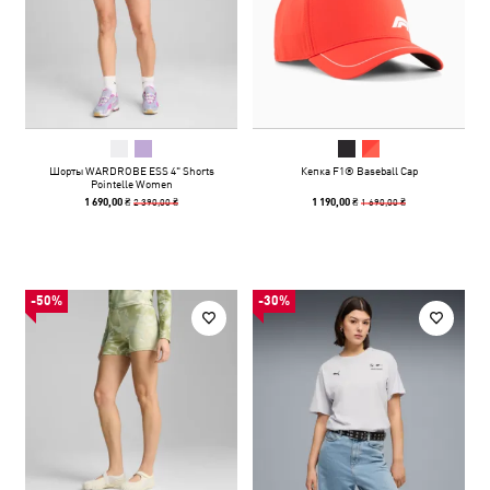
Шорты WARDROBE ESS 4" Shorts
Кепка F1® Baseball Cap
Pointelle Women
2 390,00 ₴
1 690,00 ₴
1 690,00 ₴
1 190,00 ₴
-50%
-30%