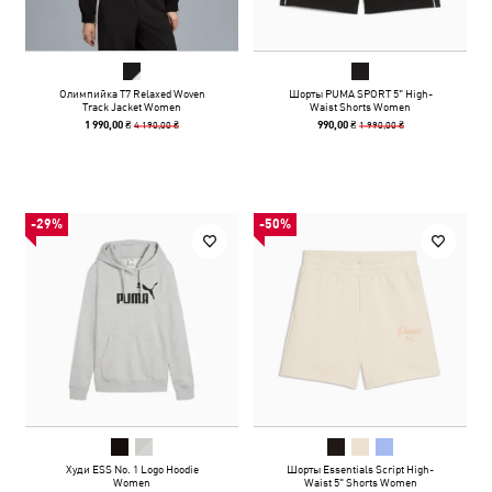
Олимпийка T7 Relaxed Woven
Шорты PUMA SPORT 5" High-
Track Jacket Women
Waist Shorts Women
4 190,00 ₴
1 990,00 ₴
1 990,00 ₴
990,00 ₴
-29%
-50%
Худи ESS No. 1 Logo Hoodie
Шорты Essentials Script High-
Women
Waist 5" Shorts Women