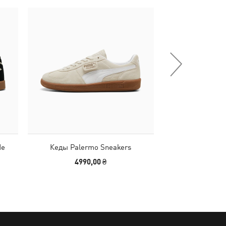
-30%
de
Кеды Palermo Sneakers
Кепка Melo
4990,00 ₴
1390,00