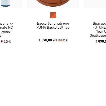
перчатки
Баскетбольный мяч
Вратарс
mate NC
PUMA Basketball Top
FUTURE 
alkeeper
Year 
s
Goalkeepe
1 590,00 ₴
3 190,00 ₴
4 890,
 990,00 ₴