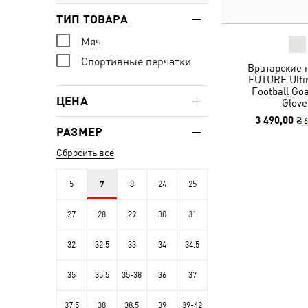
ТИП ТОВАРА
Мяч
Спортивные перчатки
Вратарские 
FUTURE Ulti
Football Go
ЦЕНА
Glove
3 490,00 ₴
6
РАЗМЕР
Сбросить все
5
7
8
24
25
27
28
29
30
31
32
32.5
33
34
34.5
35
35.5
35-38
36
37
37.5
38
38.5
39
39-42