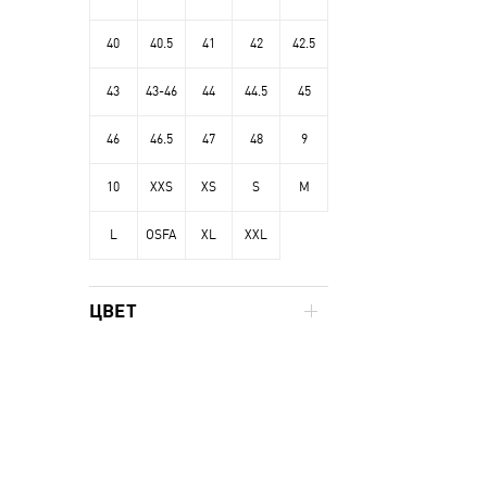
40
40.5
41
42
42.5
43
43-46
44
44.5
45
46
46.5
47
48
9
10
XXS
XS
S
M
L
OSFA
XL
XXL
ЦВЕТ