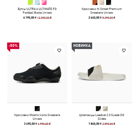
Бутсы ULTRA 6 ULTIMATE FG
Кроссовки H-Street Premium
Football Boots Unisex
Sneakers Unisex
12 390,00 ₴
5 290,00 ₴
6 190,00 ₴
2 640,00 ₴
-50%
НОВИНКА
Кроссовки Mostro Icons Sneakers
Шлепанцы Leadcat 2.0 Suede OG
Unisex
Slides
6 990,00 ₴
2 590,00 ₴
3 490,00 ₴
1 840,00 ₴