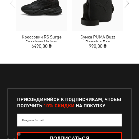
Кроссовки RS Surge
Сумка PUMA Buzz
Кед
Sneakers Unisex
Portable Bag
Sue
6490,00 ₴
990,00 ₴
ПРИСОЕДИНЯЙСЯ К ПОДПИСЧИКАМ, ЧТОБЫ
ПОЛУЧИТЬ
10% СКИДКИ
НА ПОКУПКУ
Введите E-mail
ПОДПИСАТЬСЯ