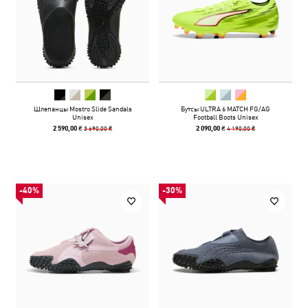
Шлепанцы Mostro Slide Sandals
Бутсы ULTRA 6 MATCH FG/AG
Unisex
Football Boots Unisex
3 690,00 ₴
4 190,00 ₴
2 590,00 ₴
2 090,00 ₴
-40%
-30%