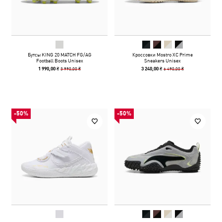
Бутсы KING 20 MATCH FG/AG
Кроссовки Mostro XC Prime
Football Boots Unisex
Sneakers Unisex
3 990,00 ₴
6 490,00 ₴
1 990,00 ₴
3 240,00 ₴
-50%
-50%