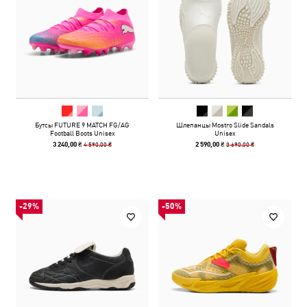
Бутсы FUTURE 9 MATCH FG/AG
Шлепанцы Mostro Slide Sandals
Football Boots Unisex
Unisex
4 590,00 ₴
3 690,00 ₴
3 240,00 ₴
2 590,00 ₴
-29%
-50%