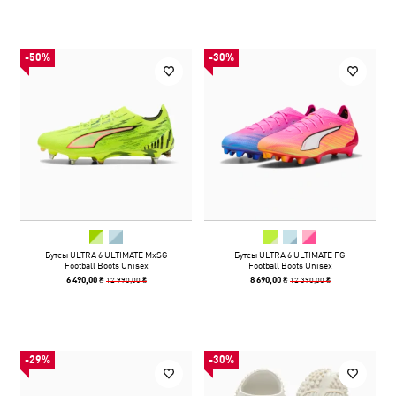
-50%
-30%
Бутсы ULTRA 6 ULTIMATE MxSG
Бутсы ULTRA 6 ULTIMATE FG
Football Boots Unisex
Football Boots Unisex
12 990,00 ₴
12 390,00 ₴
6 490,00 ₴
8 690,00 ₴
-29%
-30%