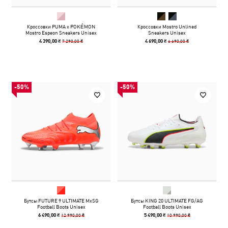
Кроссовки PUMA x POKÉMON
Кроссовки Mostro Unlined
Mostro Espeon Sneakers Unisex
Sneakers Unisex
7 290,00 ₴
6 690,00 ₴
4 390,00 ₴
4 690,00 ₴
-50%
-50%
Бутсы FUTURE 9 ULTIMATE MxSG
Бутсы KING 20 ULTIMATE FG/AG
Football Boots Unisex
Football Boots Unisex
12 990,00 ₴
10 990,00 ₴
6 490,00 ₴
5 490,00 ₴