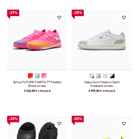
-29%
-25%
Бутсы FUTURE 9 MATCH TT Football
Кеды Court Classico Sport
Boots Unisex
Sneakers Unisex
4 590,00 ₴
3 990,00 ₴
3 240,00 ₴
2 999,00 ₴
-30%
-50%