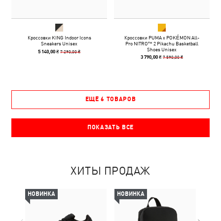
Кроссовки KING Indoor Icons
Кроссовки PUMA x POKÉMON All-
Sneakers Unisex
Pro NITRO™ 2 Pikachu Basketball
Shoes Unisex
7 290,00 ₴
5 140,00 ₴
7 590,00 ₴
3 790,00 ₴
ЕЩЁ 6 ТОВАРОВ
ПОКАЗАТЬ ВСЕ
ХИТЫ ПРОДАЖ
НОВИНКА
НОВИНКА
НОВ