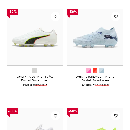
-50%
-50%
Бутсы KING 20 MATCH FG/AG
Бутсы FUTURE 9 ULTIMATE FG
Football Boots Unisex
Football Boots Unisex
3 990,00 ₴
12 390,00 ₴
1 990,00 ₴
6 190,00 ₴
-50%
-50%