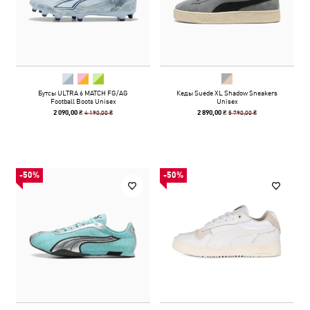
Бутсы ULTRA 6 MATCH FG/AG
Кеды Suede XL Shadow Sneakers
Football Boots Unisex
Unisex
4 190,00 ₴
5 790,00 ₴
2 090,00 ₴
2 890,00 ₴
-50%
-50%