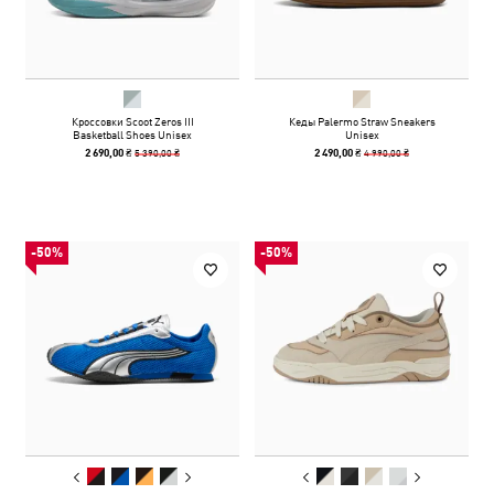
Кроссовки Scoot Zeros III
Кеды Palermo Straw Sneakers
Basketball Shoes Unisex
Unisex
5 390,00 ₴
4 990,00 ₴
2 690,00 ₴
2 490,00 ₴
-50%
-50%