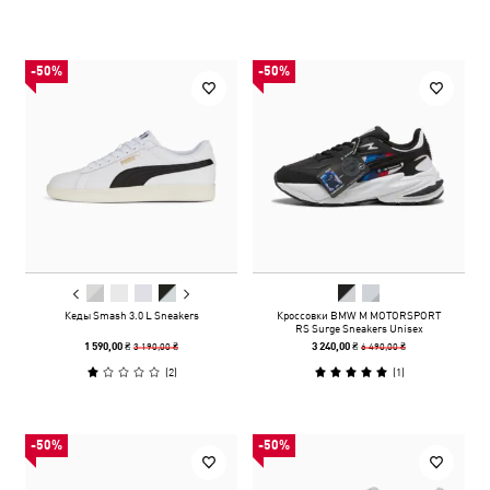
-50%
-50%
Кеды Smash 3.0 L Sneakers
Кроссовки BMW M MOTORSPORT
RS Surge Sneakers Unisex
3 190,00 ₴
6 490,00 ₴
1 590,00 ₴
3 240,00 ₴
(
2
)
(
1
)
-50%
-50%