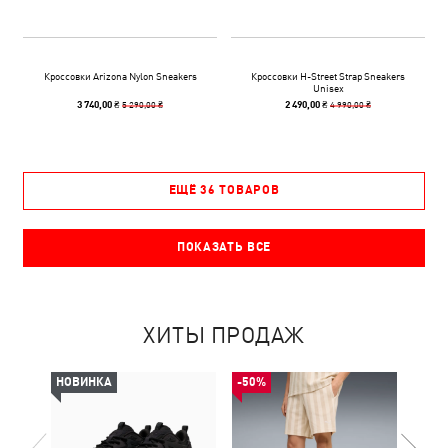
Кроссовки Arizona Nylon Sneakers
Кроссовки H-Street Strap Sneakers
Unisex
5 290,00 ₴
4 990,00 ₴
3 740,00 ₴
2 490,00 ₴
ЕЩЁ 36 ТОВАРОВ
ПОКАЗАТЬ ВСЕ
ХИТЫ ПРОДАЖ
НОВИНКА
-50%
НОВ