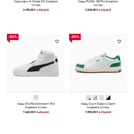
Кроссовки H-Street OG Sneakers
Кеды PUMA-180 Pro Sneakers
Unisex
Unisex
4 990,00 ₴
6 490,00 ₴
2 490,00 ₴
3 240,00 ₴
-53%
-50%
Кеды Shuffle Downtown Mid
Кеды Court Classico Sport
Sneakers Unisex
Sneakers Unisex
3 490,00 ₴
3 790,00 ₴
1 640,00 ₴
1 890,00 ₴