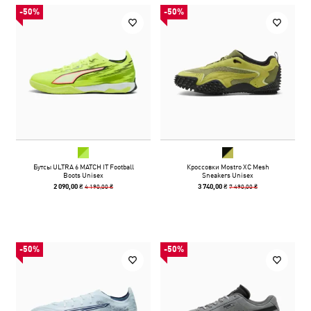
-50%
-50%
Бутсы ULTRA 6 MATCH IT Football
Кроссовки Mostro XC Mesh
Boots Unisex
Sneakers Unisex
4 190,00 ₴
7 490,00 ₴
2 090,00 ₴
3 740,00 ₴
-50%
-50%