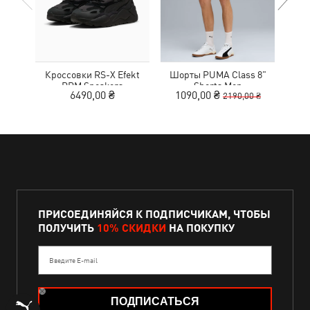
Кроссовки RS-X Efekt
Шорты PUMA Class 8"
С
PRM Sneakers
Shorts Men
6490,00 ₴
1090,00 ₴
2190,00 ₴
ПРИСОЕДИНЯЙСЯ К ПОДПИСЧИКАМ, ЧТОБЫ
ПОЛУЧИТЬ
10% СКИДКИ
НА ПОКУПКУ
Введите E-mail
ПОДПИСАТЬСЯ