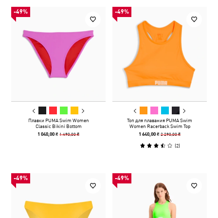
-49%
-49%
Плавки PUMA Swim Women
Топ для плавания PUMA Swim
Classic Bikini Bottom
Women Racerback Swim Top
1 490,00 ₴
2 290,00 ₴
1 040,00 ₴
1 640,00 ₴
(
2
)
-49%
-49%