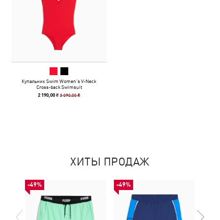
Купальник Swim Women’s V-Neck
Cross-back Swimsuit
3 090,00 ₴
2 190,00 ₴
ХИТЫ ПРОДАЖ
-49%
-49%
-49%