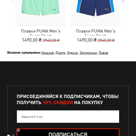
Плавки PUMA Men's
Плавки PUMA Men's
Пл
Swim Short
Swim Short
1490,00 ₴
1490,00 ₴
1
2940,00 ₴
2940,00 ₴
Женские купальники:
Харьков
,
Днепр
,
Одесса
,
Запорожье
,
Львов
ПРИСОЕДИНЯЙСЯ К ПОДПИСЧИКАМ, ЧТОБЫ
ПОЛУЧИТЬ
10% СКИДКИ
НА ПОКУПКУ
Введите E-mail
ПОДПИСАТЬСЯ