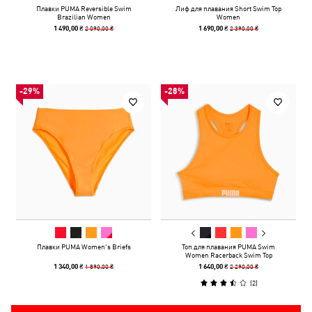
Плавки PUMA Reversible Swim
Лиф для плавания Short Swim Top
Brazilian Women
Women
2 090,00 ₴
2 390,00 ₴
1 490,00 ₴
1 690,00 ₴
-29%
-28%
Плавки PUMA Women's Briefs
Топ для плавания PUMA Swim
Women Racerback Swim Top
1 890,00 ₴
2 290,00 ₴
1 340,00 ₴
1 640,00 ₴
(
2
)