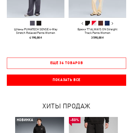
Штаны PUMATECH SENSE 4-Way
Брюки T7 ALWAYS ON Straight
Stretch Relaxed Pants Women
Track Pants Women
4 190,00 ₴
3 590,00 ₴
ЕЩЁ 36 ТОВАРОВ
ПОКАЗАТЬ ВСЕ
ХИТЫ ПРОДАЖ
НОВИНКА
-50%
НОВ