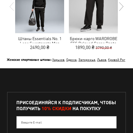
Штаны Essentials No. 1
Брюки-карго WARDROBE
Брю
Logo Sweatpants Men
ESS Relaxed Cargo Pants
Lo
2490,00 ₴
1890,00 ₴
3790,00 ₴
Men
Женские спортивные штаны:
Харьков
,
Одесса
,
Запорожье
,
Львов
,
Кривой Рог
ПРИСОЕДИНЯЙСЯ К ПОДПИСЧИКАМ, ЧТОБЫ
ПОЛУЧИТЬ
10% СКИДКИ
НА ПОКУПКУ
Введите E-mail