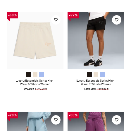
-50%
-29%
Шорты Essentials Script High-
Шорты Essentials Script High-
Waist 5" Shorts Women
Waist 5" Shorts Women
1 790,00 ₴
1 890,00 ₴
890,00 ₴
1 340,00 ₴
-28%
-30%