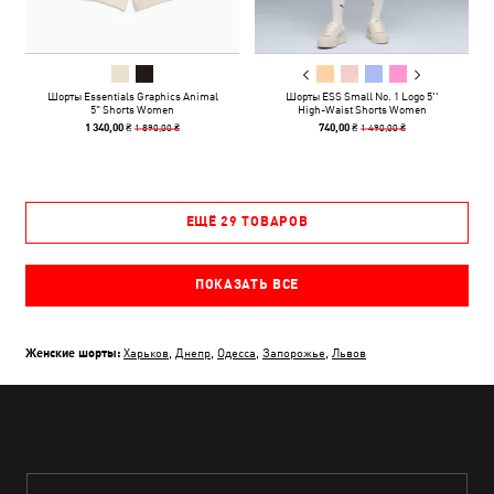
Шорты Essentials Graphics Animal
Шорты ESS Small No. 1 Logo 5''
5" Shorts Women
High-Waist Shorts Women
1 890,00 ₴
1 490,00 ₴
1 340,00 ₴
740,00 ₴
ЕЩЁ 29 ТОВАРОВ
ПОКАЗАТЬ ВСЕ
ХИТЫ ПРОДАЖ
НОВИНКА
НОВИНКА
НОВ