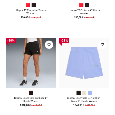
Шорты T7 Pintuck 4" Shorts
Шорты T7 Pintuck 4" Shorts
Women
Women
1 990,00 ₴
1 990,00 ₴
990,00 ₴
990,00 ₴
-30%
-29%
Шорты Essentials Cat Logo 4’’
Шорты Essentials Script High-
Shorts Women
Waist 5" Shorts Women
1 490,00 ₴
1 890,00 ₴
1 040,00 ₴
1 340,00 ₴