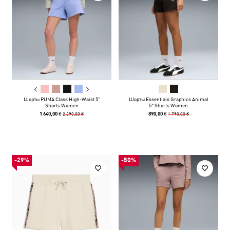
Шорты PUMA Class High-Waist 5"
Шорты Essentials Graphics Animal
Shorts Women
5" Shorts Women
2 290,00 ₴
1 790,00 ₴
1 640,00 ₴
890,00 ₴
-29%
-50%