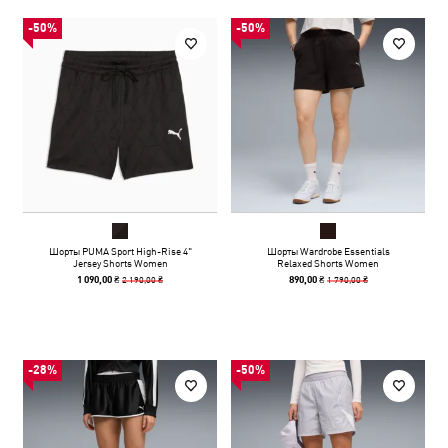
-50%
-50%
Шорты PUMA Sport High-Rise 4"
Шорты Wardrobe Essentials
Jersey Shorts Women
Relaxed Shorts Women
2 190,00 ₴
1 790,00 ₴
1 090,00 ₴
890,00 ₴
-28%
-50%