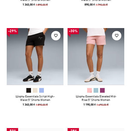
1 890,00 ₴
1 790,00 ₴
1 340,00 ₴
890,00 ₴
-29%
-30%
Шорты Essentials Script High-
Шорты Essentials Elevated Mid-
Waist 5" Shorts Women
Rise 5" Shorts Women
1 890,00 ₴
1 690,00 ₴
1 340,00 ₴
1 190,00 ₴