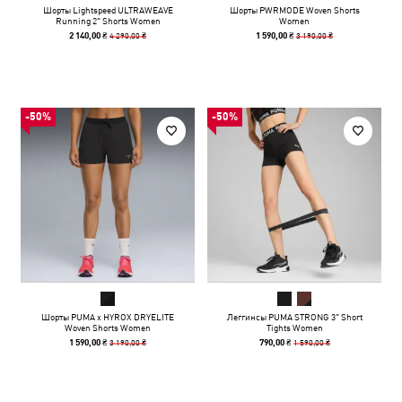
Шорты Lightspeed ULTRAWEAVE
Шорты PWRMODE Woven Shorts
Running 2" Shorts Women
Women
4 290,00 ₴
3 190,00 ₴
2 140,00 ₴
1 590,00 ₴
-50%
-50%
Шорты PUMA x HYROX DRYELITE
Леггинсы PUMA STRONG 3" Short
Woven Shorts Women
Tights Women
3 190,00 ₴
1 590,00 ₴
1 590,00 ₴
790,00 ₴