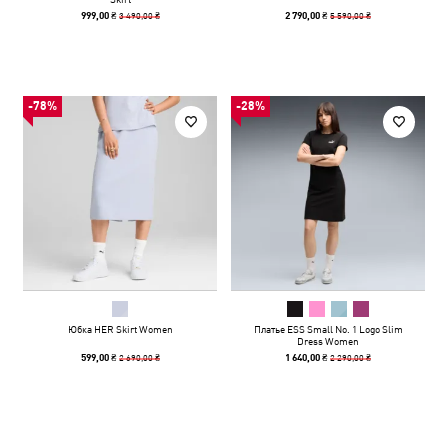
3 490,00 ₴
5 590,00 ₴
999,00 ₴
2 790,00 ₴
-78%
-28%
Юбка HER Skirt Women
Платье ESS Small No. 1 Logo Slim
Dress Women
2 690,00 ₴
2 290,00 ₴
599,00 ₴
1 640,00 ₴