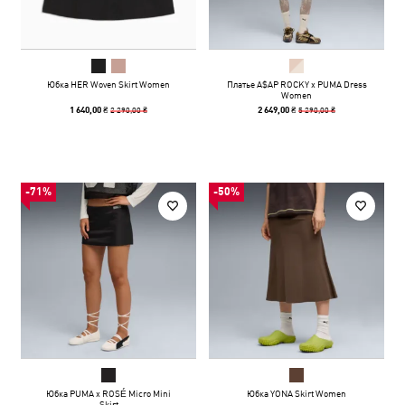
Юбка HER Woven Skirt Women
Платье A$AP ROCKY x PUMA Dress
Women
2 290,00 ₴
5 290,00 ₴
1 640,00 ₴
2 649,00 ₴
-71%
-50%
Юбка PUMA x ROSÉ Micro Mini
Юбка YONA Skirt Women
Skirt