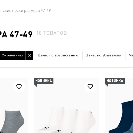
нские носки размера 47-49
А 47-49
18
ТОВАРОВ
Умолчанию
Цене: по возрастанию
Цене: по убыванию
Ма
НОВИНКА
НОВИНКА