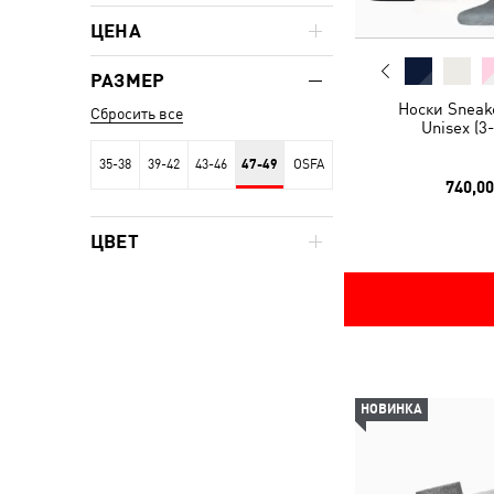
ЦЕНА
РАЗМЕР
Носки Sneak
Сбросить все
Unisex (3
35-38
39-42
43-46
47-49
OSFA
740,00
ЦВЕТ
НОВИНКА