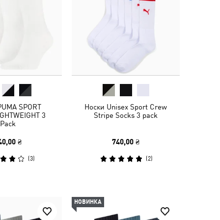
PUMA SPORT
Носки Unisex Sport Crew
GHTWEIGHT 3
Stripe Socks 3 pack
Pack
40,00 ₴
740,00 ₴
(
3
)
(
2
)
НОВИНКА