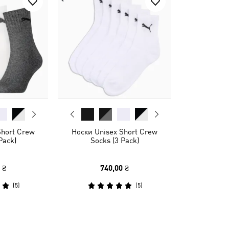
Short Crew
Носки Unisex Short Crew
Pack)
Socks (3 Pack)
 ₴
740,00 ₴
(
5
)
(
5
)