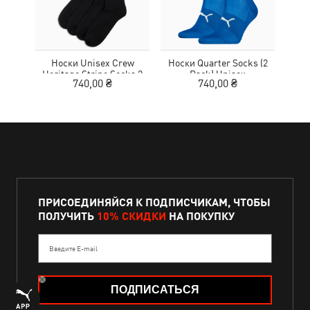
Носки Unisex Crew
Носки Quarter Socks (2
Нос
Heritage Stripe Socks 2
Pack) Unisex
740,00 ₴
740,00 ₴
pack
ПРИСОЕДИНЯЙСЯ К ПОДПИСЧИКАМ, ЧТОБЫ
ПОЛУЧИТЬ
10% СКИДКИ
НА ПОКУПКУ
Введите E-mail
ПОДПИСАТЬСЯ