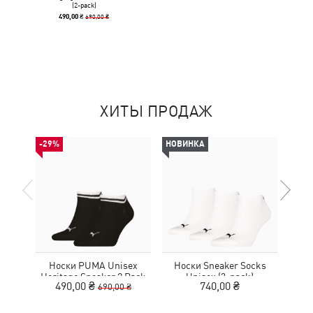
(2-pack)
690,00 ₴
490,00 ₴
ХИТЫ ПРОДАЖ
-29%
НОВИНКА
НОВ
Носки PUMA Unisex
Носки Sneaker Socks
Нос
Heritage Sneaker 2 Pack
Unisex (3-pack)
490,00 ₴
740,00 ₴
690,00 ₴