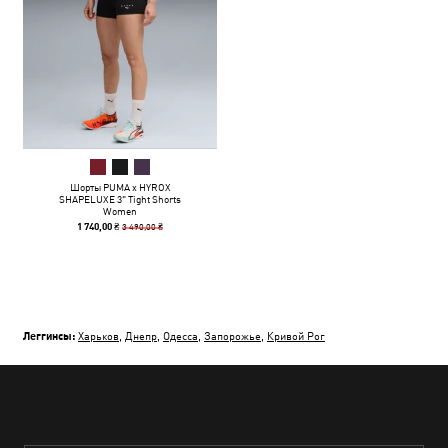
Шорты PUMA x HYROX
SHAPELUXE 3" Tight Shorts
Women
3 490,00 ₴
1 740,00 ₴
Леггинсы:
Харьков
,
Днепр
,
Одесса
,
Запорожье
,
Кривой Рог