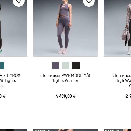
A x HYROX
Леггинсы PWRMODE 7/8
Леггинс
 Tights
Tights Women
High Wai
n
0 ₴
4 490,00 ₴
2 