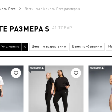
ивом Роге
Леггинсы в Кривом Роге размера s
ГЕ РАЗМЕРА S
41
ТОВАР
Умолчанию
Цене: по возрастанию
Цене: по убыванию
Ма
НОВИНКА
НОВИНКА