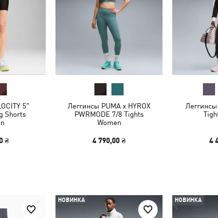
OCITY 5"
Леггинсы PUMA x HYROX
Леггинсы
g Shorts
PWRMODE 7/8 Tights
Tig
n
Women
0 ₴
4 790,00 ₴
4 
НОВИНКА
НОВИНКА