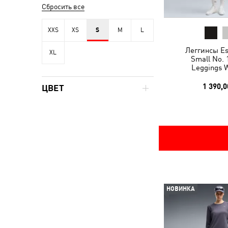
Сбросить все
XXS
XS
S
M
L
Леггинсы Es
XL
Small No. 
Leggings
1 390,0
ЦВЕТ
НОВИНКА