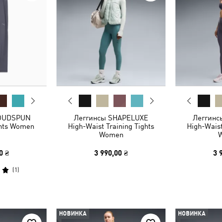
LOUDSPUN
Леггинсы SHAPELUXE
Леггинс
ghts Women
High-Waist Training Tights
High-Waist
Women
0 ₴
3 990,00 ₴
3 
(
1
)
НОВИНКА
НОВИНКА