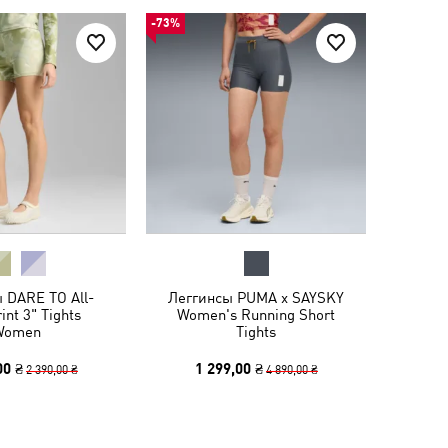
-73%
 DARE TO All-
Леггинсы PUMA x SAYSKY
int 3" Tights
Women's Running Short
Women
Tights
00 ₴
1 299,00 ₴
2 390,00 ₴
4 890,00 ₴