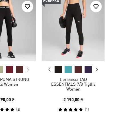
НОВИНКА
 PUMA STRONG
Леггинсы TAD
hts Women
ESSENTIALS 7/8 Tigths
Women
790,00 ₴
2 190,00 ₴
(
2
)
(
1
)