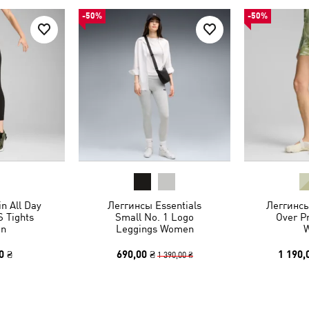
-50%
-50%
n All Day
Леггинсы Essentials
Леггинсы
 Tights
Small No. 1 Logo
Over Pr
n
Leggings Women
0 ₴
690,00 ₴
1 190,
1 390,00 ₴