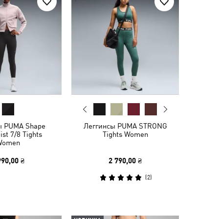
ы PUMA Shape
Леггинсы PUMA STRONG
st 7/8 Tights
Tights Women
Women
990,00 ₴
2 790,00 ₴
(
2
)