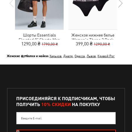
Шорты Essentials
Женское нижнее белье
Ке
Elevated 9" Shorts Men
Women's Thong 2 Pack
1290,00 ₴
399,00 ₴
1
1790,00 ₴
1290,00 ₴
Женские футболки и майки:
Харьков
,
Днепр
,
Одесса
,
Львов
,
Кривой Рог
ПРИСОЕДИНЯЙСЯ К ПОДПИСЧИКАМ, ЧТОБЫ
ПОЛУЧИТЬ
10% СКИДКИ
НА ПОКУПКУ
Введите E-mail