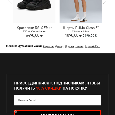
Кроссовки RS-X Efekt
Шорты PUMA Class 8"
Сум
PRM Sneakers
Shorts Men
Ext
6490,00 ₴
1090,00 ₴
2190,00 ₴
Женские футболки и майки:
Харьков
,
Днепр
,
Одесса
,
Львов
,
Кривой Рог
ПРИСОЕДИНЯЙСЯ К ПОДПИСЧИКАМ, ЧТОБЫ
ПОЛУЧИТЬ
10% СКИДКИ
НА ПОКУПКУ
Введите E-mail