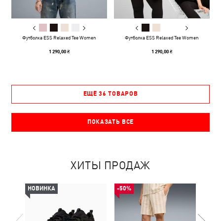
Футболка ESS Relaxed Tee Women
Футболка ESS Relaxed Tee Women
1 290,00 ₴
1 290,00 ₴
ЕЩЁ 36 ТОВАРОВ
ПОКАЗАТЬ ВСЕ
ХИТЫ ПРОДАЖ
НОВИНКА
-50%
НОВ