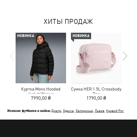
ХИТЫ ПРОДАЖ
НОВИНКА
НОВИНКА
НОВ
Куртка Mono Hooded
Сумка HER 1.5L Crossbody
Кед
Jacket Women
Bag
Sue
7990,00 ₴
1790,00 ₴
Женские футболки и майки:
Днепр
,
Одесса
,
Запорожье
,
Львов
,
Кривой Рог