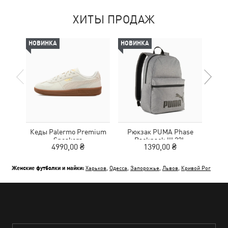
ХИТЫ ПРОДАЖ
НОВИНКА
НОВИНКА
-30%
Кеды Palermo Premium
Рюкзак PUMA Phase
Шлеп
Sneakers
Backpack III 22L
4990,00 ₴
1390,00 ₴
2
Женские футболки и майки:
Харьков
,
Одесса
,
Запорожье
,
Львов
,
Кривой Рог