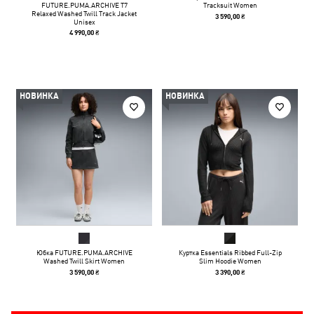
FUTURE.PUMA.ARCHIVE T7
Tracksuit Women
Relaxed Washed Twill Track Jacket
3 590,00 ₴
Unisex
4 990,00 ₴
НОВИНКА
НОВИНКА
Юбка FUTURE.PUMA.ARCHIVE
Куртка Essentials Ribbed Full-Zip
Washed Twill Skirt Women
Slim Hoodie Women
3 590,00 ₴
3 390,00 ₴