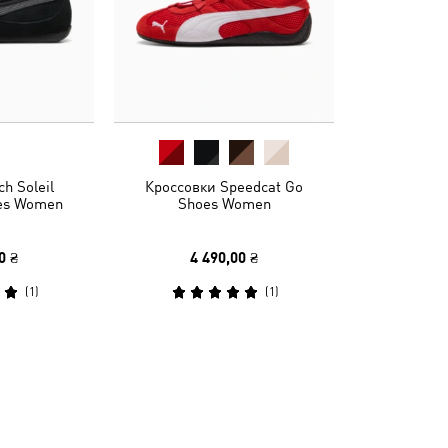
h Soleil
Кроссовки Speedcat Go
oes Women
Shoes Women
0 ₴
4 490,00 ₴
(
1
)
(
1
)