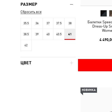
РАЗМЕР
Сбросить все
Балетки Speed
35.5
36
37
37.5
38
Dress-Up S
Wome
38.5
39
40
40.5
41
4 490,0
42
ЦВЕТ
НОВИНКА