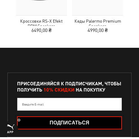
Кроссовки RS-X Efekt
Кеды Palermo Premium
Кед
PRM Sneakers
Sneakers
6490,00 ₴
4990,00 ₴
ПРИСОЕДИНЯЙСЯ К ПОДПИСЧИКАМ, ЧТОБЫ
ПОЛУЧИТЬ
10% СКИДКИ
НА ПОКУПКУ
Введите E-mail
ПОДПИСАТЬСЯ