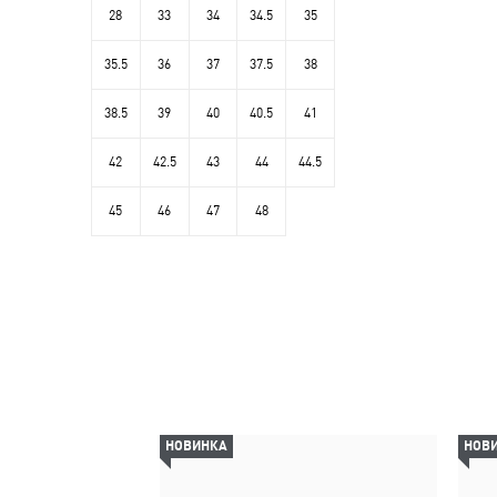
28
33
34
34.5
35
35.5
36
37
37.5
38
38.5
39
40
40.5
41
42
42.5
43
44
44.5
45
46
47
48
НОВИНКА
НОВ