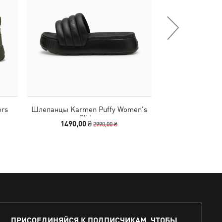
ers
Шлепанцы Karmen Puffy Women's
Кеды Palermo P
Slides
1490,00 ₴
4990
2990,00 ₴
ПРИСОЕДИНЯЙСЯ К ПОДПИСЧИКАМ, ЧТОБЫ