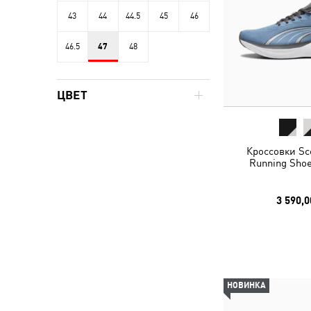
43
44
44.5
45
46
46.5
47
48
ЦВЕТ
Кроссовки Sc
Running Shoe
3 590,0
НОВИНКА