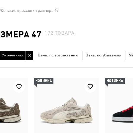
Женские кроссовки размера 47
ЗМЕРА 47
172
ТОВАРА
Умолчанию
Цене: по возрастанию
Цене: по убыванию
Ма
НОВИНКА
НОВИНКА