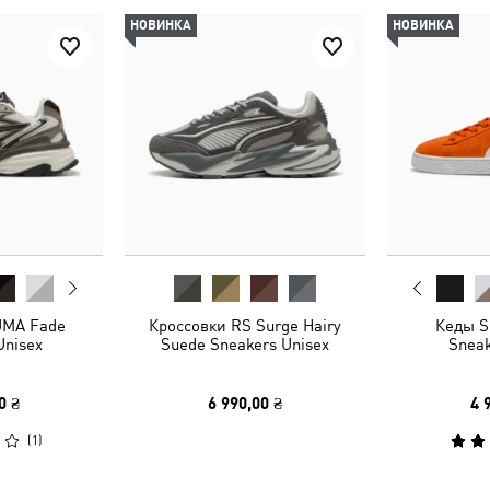
НОВИНКА
НОВИНКА
UMA Fade
Кроссовки RS Surge Hairy
Кеды S
Unisex
Suede Sneakers Unisex
Sneak
0 ₴
6 990,00 ₴
4 
(
1
)