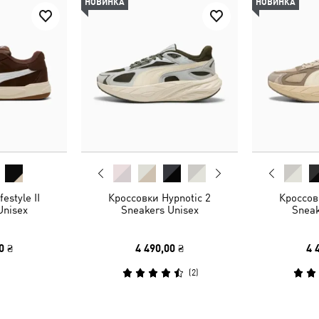
НОВИНКА
НОВИНКА
estyle II
Кроссовки Hypnotic 2
Кроссов
Unisex
Sneakers Unisex
Sneak
0 ₴
4 490,00 ₴
4 
(
2
)