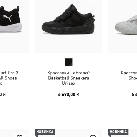
urt Pro 3
Кроссовки LaFrancé
Кроссо
ll Shoes
Basketball Sneakers
Sho
x
Unisex
0 ₴
6 690,00 ₴
6 
НОВИНКА
НОВИНКА