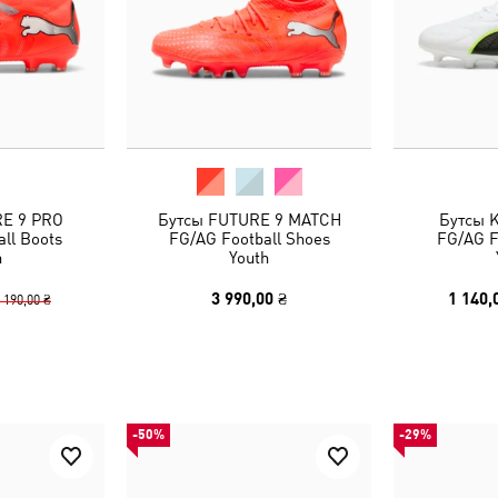
RE 9 PRO
Бутсы FUTURE 9 MATCH
Бутсы 
ll Boots
FG/AG Football Shoes
FG/AG F
h
Youth
3 990,00 ₴
1 140,
 190,00 ₴
-50%
-29%