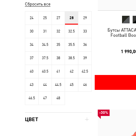
Сбросить все
24
25
27
28
29
Бутсы ATTACA
30
31
32
32.5
33
Football Boo
34
34.5
35
35.5
36
1 990,0
37
37.5
38
38.5
39
40
40.5
41
42
42.5
43
44
44.5
45
46
46.5
47
48
-30%
ЦВЕТ