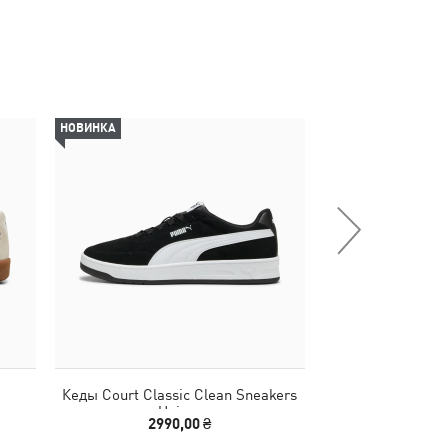
НОВИНКА
-29%
Кеды Court Classic Clean Sneakers
Шлепанцы Karme
Unisex
Sl
2990,00 ₴
2190,00