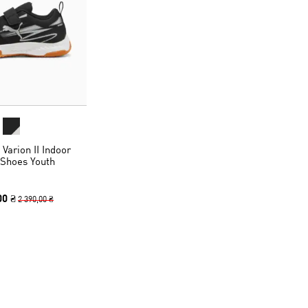
Varion II Indoor
 Shoes Youth
00 ₴
2 390,00 ₴