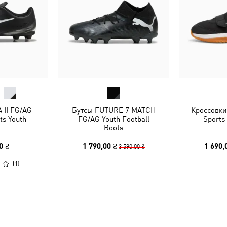
 II FG/AG
Бутсы FUTURE 7 MATCH
Кроссовки 
ts Youth
FG/AG Youth Football
Sports
Boots
0 ₴
1 790,00 ₴
1 690,
3 590,00 ₴
(
1
)