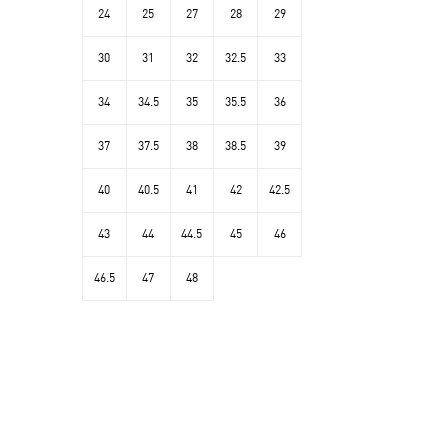
24
25
27
28
29
30
31
32
32.5
33
34
34.5
35
35.5
36
37
37.5
38
38.5
39
40
40.5
41
42
42.5
43
44
44.5
45
46
46.5
47
48