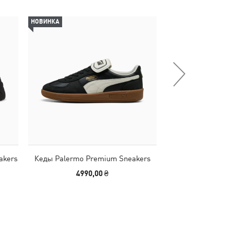
НОВИНКА
НОВИНКА
akers
Кеды Palermo Premium Sneakers
Балетки Speedc
Shoes
4990,00 ₴
4490