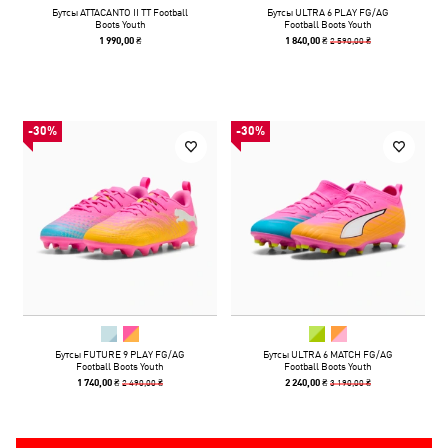
Бутсы ATTACANTO II TT Football
Бутсы ULTRA 6 PLAY FG/AG
Boots Youth
Football Boots Youth
2 590,00 ₴
1 990,00 ₴
1 840,00 ₴
-30%
-30%
Бутсы FUTURE 9 PLAY FG/AG
Бутсы ULTRA 6 MATCH FG/AG
Football Boots Youth
Football Boots Youth
2 490,00 ₴
3 190,00 ₴
1 740,00 ₴
2 240,00 ₴