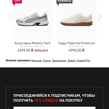
-30%
НОВИНКА
Кроссовки Milenio Tech
Кеды Palermo Premium
Кед
Sneakers Unisex
Sneakers
2499,00 ₴
4990,00 ₴
3590,00 ₴
Женские кроссовки:
Харьков
,
Днепр
,
Запорожье
,
Львов
,
Кривой Рог
ПРИСОЕДИНЯЙСЯ К ПОДПИСЧИКАМ, ЧТОБЫ
ПОЛУЧИТЬ
10% СКИДКИ
НА ПОКУПКУ