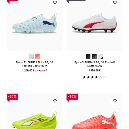
Бутсы FUTURE 9 PLAY FG/AG
Бутсы VITORIA II FG/AG Football
Football Boots Youth
Boots Youth
2 490,00 ₴
1 240,00 ₴
1 990,00 ₴
(
1
)
-50%
-50%