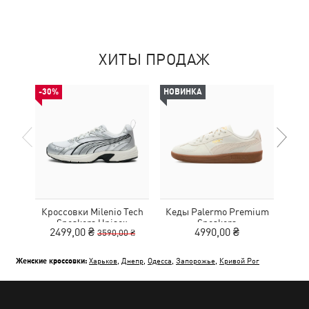
ХИТЫ ПРОДАЖ
-30%
НОВИНКА
Кроссовки Milenio Tech
Кеды Palermo Premium
Кед
Sneakers Unisex
Sneakers
2499,00 ₴
4990,00 ₴
3590,00 ₴
Женские кроссовки:
Харьков
,
Днепр
,
Одесса
,
Запорожье
,
Кривой Рог