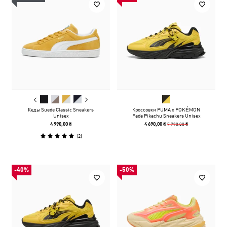
Кеды Suede Classic Sneakers
Кроссовки PUMA x POKÉMON
Unisex
Fade Pikachu Sneakers Unisex
7 790,00 ₴
4 990,00 ₴
4 690,00 ₴
(
2
)
-40%
-50%